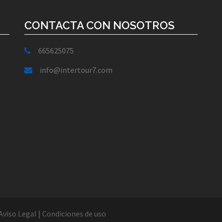
CONTACTA CON NOSOTROS
665625075
info@intertour7.com
Aviso Legal
|
Condiciones de uso