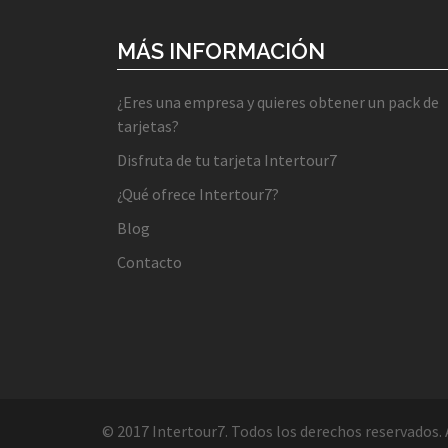
MÁS INFORMACIÓN
¿Eres una empresa y quieres obtener un pack de
tarjetas?
Disfruta de tu tarjeta Intertour7
¿Qué ofrece Intertour7?
Blog
Contacto
© 2017 Intertour7. Todos los derechos reservados.