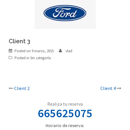
Client 3
Posted on
9 marzo, 2015
vlad
Posted in Sin categoría
Post
Client 2
Client 4
navigation
Realiza tu reserva
665625075
Horario de reserva: