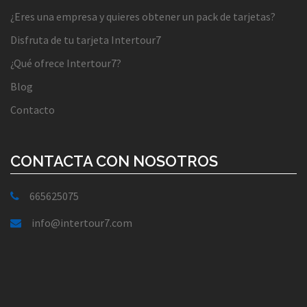
¿Eres una empresa y quieres obtener un pack de tarjetas?
Disfruta de tu tarjeta Intertour7
¿Qué ofrece Intertour7?
Blog
Contacto
CONTACTA CON NOSOTROS
665625075
info@intertour7.com