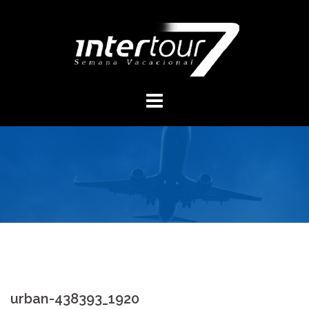
Skip
to
content
urban-438393_1920