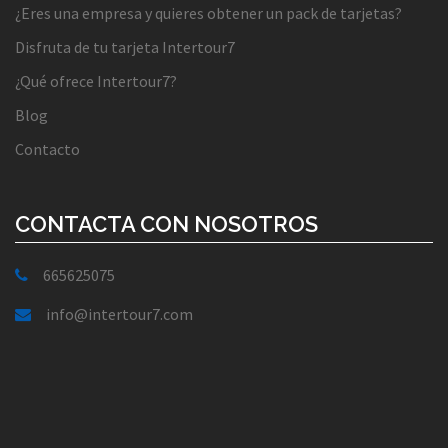
¿Eres una empresa y quieres obtener un pack de tarjetas?
Disfruta de tu tarjeta Intertour7
¿Qué ofrece Intertour7?
Blog
Contacto
CONTACTA CON NOSOTROS
665625075
info@intertour7.com