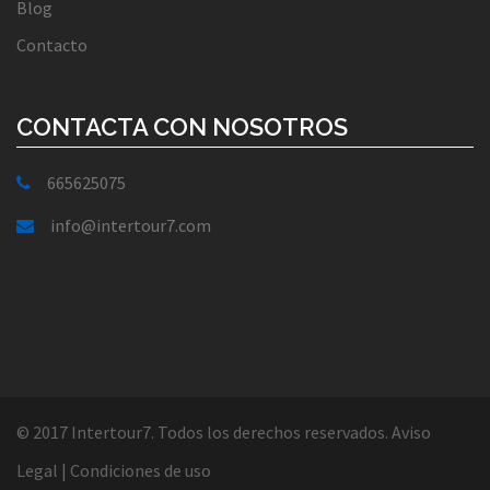
Blog
Contacto
CONTACTA CON NOSOTROS
665625075
info@intertour7.com
© 2017 Intertour7. Todos los derechos reservados.
Aviso
Legal
|
Condiciones de uso