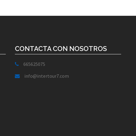
CONTACTA CON NOSOTROS
665625075
info@intertour7.com