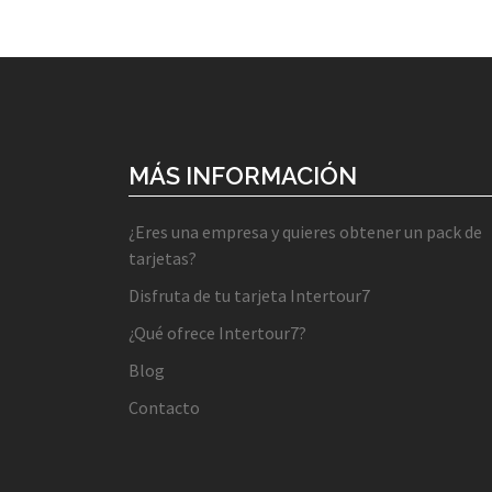
MÁS INFORMACIÓN
¿Eres una empresa y quieres obtener un pack de
tarjetas?
Disfruta de tu tarjeta Intertour7
¿Qué ofrece Intertour7?
Blog
Contacto