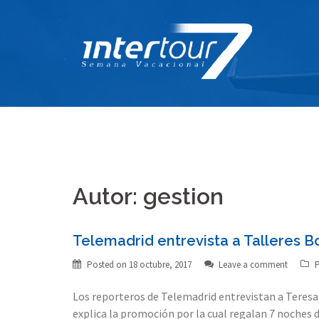
Skip
to
content
Autor:
gestion
Telemadrid entrevista a Talleres B
Posted on
18 octubre, 2017
Leave a comment
P
Los reporteros de Telemadrid entrevistan a Teresa, 
explica la promoción por la cual regalan 7 noches