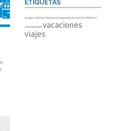
ETIQUETAS
amigos
clientes
descanso
experiencias
familia
fidelizar
vacaciones
internacional
viajes
os
e