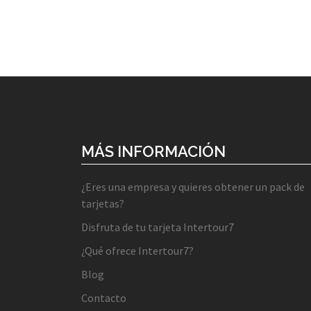
MÁS INFORMACIÓN
¿Eres una empresa y quieres obtener un pack de
tarjetas?
Disfruta de tu tarjeta Intertour7
¿Qué ofrece Intertour7?
Blog
Contacto