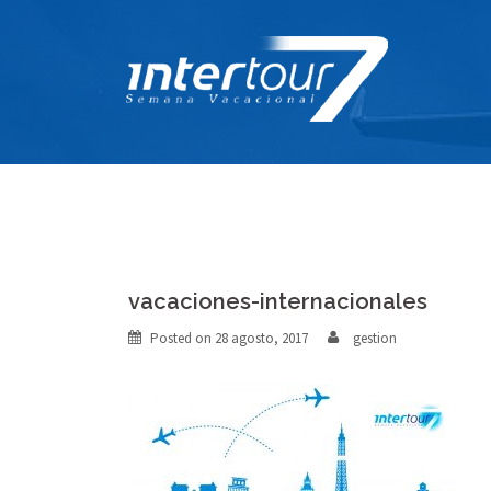
Skip
to
content
vacaciones-internacionales
Posted on
28 agosto, 2017
gestion