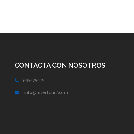
CONTACTA CON NOSOTROS
665625075
info@intertour7.com