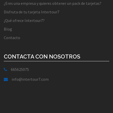
¿Eres una empresa y quieres obtener un pack de tarjetas?
Disfruta de tu tarjeta Intertour7
¿Qué ofrece Intertour7?
Blog
Contacto
CONTACTA CON NOSOTROS
665625075
info@intertour7.com