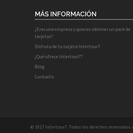
MÁS INFORMACIÓN
¿Eres una empresa y quieres obtener un pack de
tarjetas?
Disfruta de tu tarjeta Intertour7
¿Qué ofrece Intertour7?
Blog
Contacto
© 2017 Intertour7. Todos los derechos reservados.