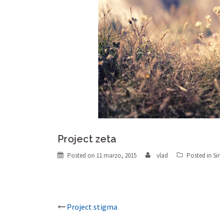
Project zeta
Posted on
11 marzo, 2015
vlad
Posted in
Si
Post
Project stigma