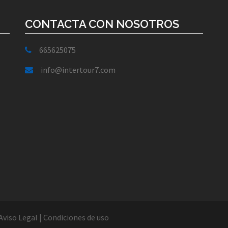
CONTACTA CON NOSOTROS
665625075
info@intertour7.com
Aviso Legal
|
Condiciones de uso